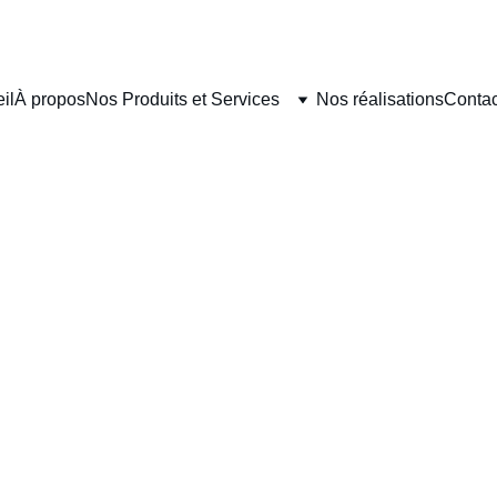
il
À propos
Nos Produits et Services
Nos réalisations
Contac
Alexandre
4/2/2025
2 min read